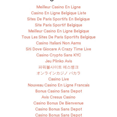
Meilleur Casino En Ligne
Casino En Ligne Belgique Liste
Sites De Paris Sportifs En Belgique
Site Paris Sportif Belgique
Meilleur Casino En Ligne Belgique
Tous Les Sites De Paris Sportifs Belgique
Casino Italiani Non Aams
Siti Dove Giocare A Crazy Time Live
Casino Crypto Sans KYC
Jeu Plinko Avis
파워볼사이트 에스뱅크
オンラインカジノ バカラ
Casino Live
Nouveau Casino En Ligne Francais
Bonus Casino Sans Depot
Avis Cresus Casino
Casino Bonus De Bienvenue
Casino Bonus Sans Depot
Casino Bonus Sans Depot