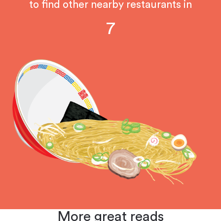
to find other nearby restaurants in
7
More great reads