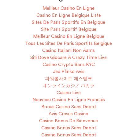
Meilleur Casino En Ligne
Casino En Ligne Belgique Liste
Sites De Paris Sportifs En Belgique
Site Paris Sportif Belgique
Meilleur Casino En Ligne Belgique
Tous Les Sites De Paris Sportifs Belgique
Casino Italiani Non Aams
Siti Dove Giocare A Crazy Time Live
Casino Crypto Sans KYC
Jeu Plinko Avis
파워볼사이트 에스뱅크
オンラインカジノ バカラ
Casino Live
Nouveau Casino En Ligne Francais
Bonus Casino Sans Depot
Avis Cresus Casino
Casino Bonus De Bienvenue
Casino Bonus Sans Depot
Casino Bonus Sans Depot