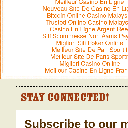
Meilleur Casino En Ligne
Nouveau Site De Casino En Li
Bitcoin Online Casino Malays
Trusted Online Casino Malays
Casino En Ligne Argent Rée
Siti Scommesse Non Aams Pay
Migliori Siti Poker Online
Meilleur Site De Pari Sportif
Meilleur Site De Paris Sporti
Migliori Casino Online
Meilleur Casino En Ligne Fra
STAY CONNECTED!
Subscribe to our ma