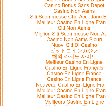
Casino Bonus Sans Depot
Casino Non Aams
Siti Scommesse Che Accettano B
Meilleur Casino En Ligne Fra
Siti Non Aams
Migliori Siti Scommesse Non 
Casino Non Aams Sicuri
Nuovi Siti Di Casino
ビットコインカジノ
해외 카지노 사이트
Meilleur Casino En Ligne
Casino En Ligne Français
Casino En Ligne France
Casino En Ligne France
Nouveau Casino En Ligne Fra
Meilleur Casino En Ligne Fra
Meilleur Casino En Ligne Fra
Meilleurs Casino En Ligne