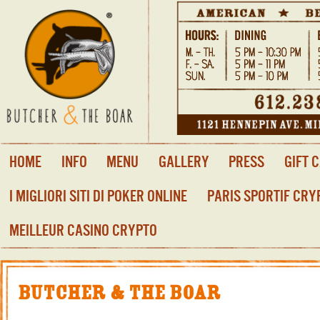
Main menu
SKIP TO PRIMARY CONTENT
SKIP TO SECONDARY CONTENT
HOME
INFO
MENU
GALLERY
PRESS
GIFT 
I MIGLIORI SITI DI POKER ONLINE
PARIS SPORTIF CRY
MEILLEUR CASINO CRYPTO
Butcher & the Boar