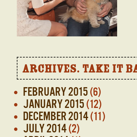
ARCHIVES. TAKE IT B
February 2015
(6)
January 2015
(12)
December 2014
(11)
July 2014
(2)