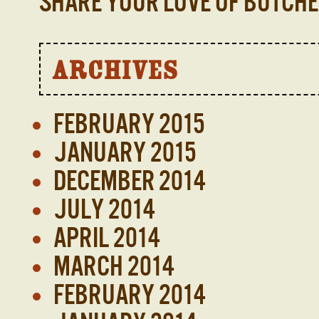
Share your love of Butche
ARCHIVES
February 2015
January 2015
December 2014
July 2014
April 2014
March 2014
February 2014