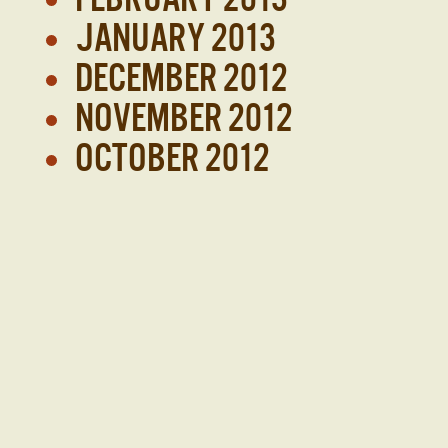
January 2013
December 2012
November 2012
October 2012