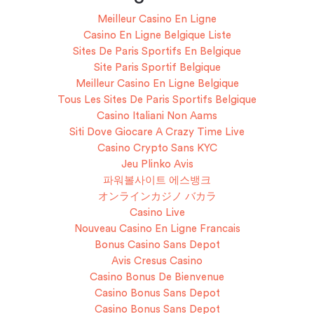
Meilleur Casino En Ligne
Casino En Ligne Belgique Liste
Sites De Paris Sportifs En Belgique
Site Paris Sportif Belgique
Meilleur Casino En Ligne Belgique
Tous Les Sites De Paris Sportifs Belgique
Casino Italiani Non Aams
Siti Dove Giocare A Crazy Time Live
Casino Crypto Sans KYC
Jeu Plinko Avis
파워볼사이트 에스뱅크
オンラインカジノ バカラ
Casino Live
Nouveau Casino En Ligne Francais
Bonus Casino Sans Depot
Avis Cresus Casino
Casino Bonus De Bienvenue
Casino Bonus Sans Depot
Casino Bonus Sans Depot