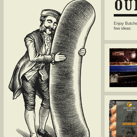
OU
Enjoy Butche
few ideas: