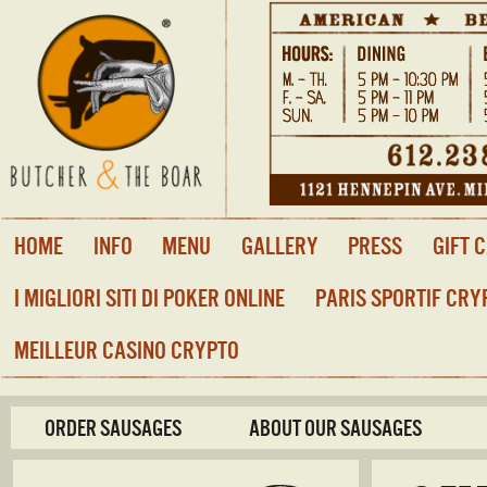
Main menu
SKIP TO PRIMARY CONTENT
SKIP TO SECONDARY CONTENT
HOME
INFO
MENU
GALLERY
PRESS
GIFT 
I MIGLIORI SITI DI POKER ONLINE
PARIS SPORTIF CRY
MEILLEUR CASINO CRYPTO
Order Sausages
About Our Sausages