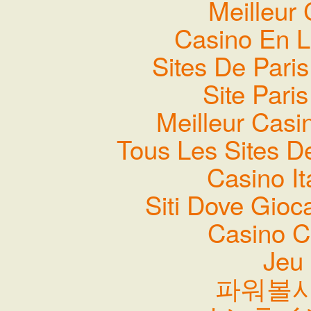
Meilleur
Casino En L
Sites De Paris
Site Paris
Meilleur Casi
Tous Les Sites De
Casino I
Siti Dove Gioc
Casino C
Jeu 
파워볼